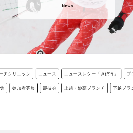
ーチクリニック
ニュース
ニュースレター「きぼう」
プ
募集
参加者募集
競技会
上越・妙高ブランチ
下越ブラ